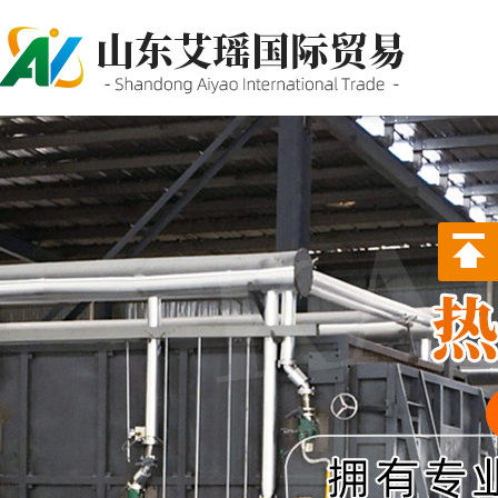
P站PROBURN破解版,P站
PROBURN手机网页版,P站最新
版下载,PORNHUB免登录版APP
下载