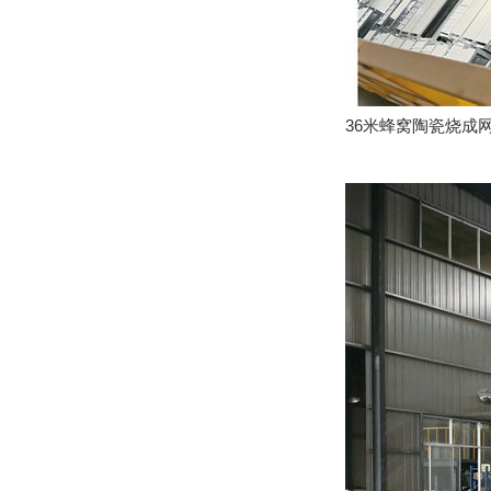
36米蜂窝陶瓷烧成