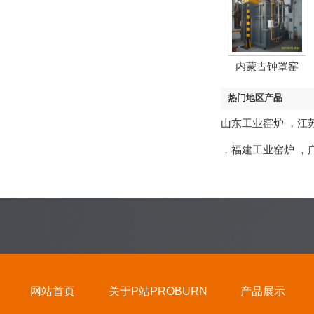
内蒙古钟罩窑
热门地区产品
山东工业窑炉
，
江
，
福建工业窑炉
，
网站首页
关于P站PROBURN
产品展示