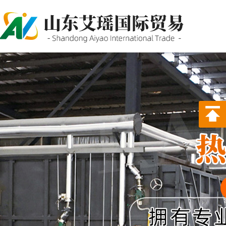
P站PROBURN破解版,P站
PROBURN手机网页版,P站最新
版下载,PORNHUB免登录版APP
下载