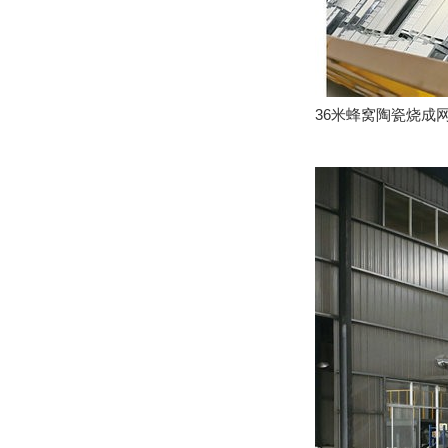
36米蜂窝陶瓷烧成