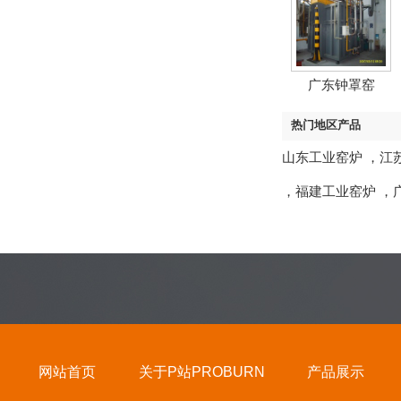
广东钟罩窑
热门地区产品
山东工业窑炉
，
江
，
福建工业窑炉
，
网站首页
关于P站PROBURN
产品展示