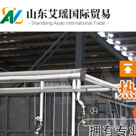
P站PROBURN破解版,P站
PROBURN手机网页版,P站最新
版下载,PORNHUB免登录版APP
下载