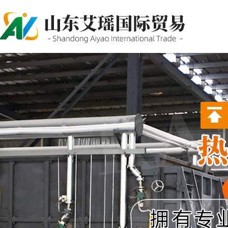
P站PROBURN破解版,P站
PROBURN手机网页版,P站最新
版下载,PORNHUB免登录版APP
下载