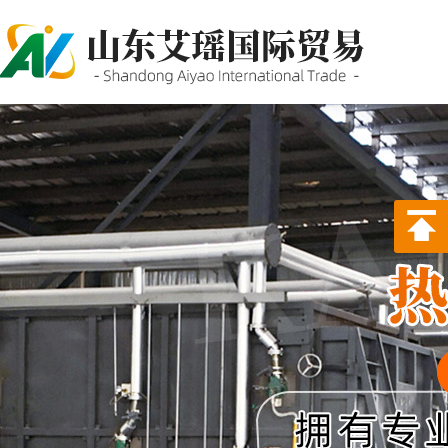
P站PROBURN破解版,P站
PROBURN手机网页版,P站最新
版下载,PORNHUB免登录版APP
下载