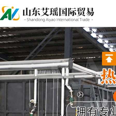
P站PROBURN破解版,P站
PROBURN手机网页版,P站最新
版下载,PORNHUB免登录版APP
下载