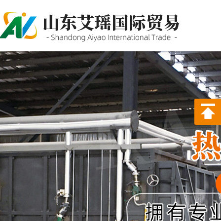
P站PROBURN破解版,P站
PROBURN手机网页版,P站最新
版下载,PORNHUB免登录版APP
下载