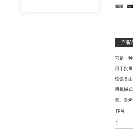
产品
它是一种
用于批量
该设备由
用机械式
测。窑炉
序号
1