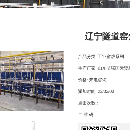
辽宁隧道窑
产品分类:
工业窑炉系列
生产厂家:
山东艾瑶国际贸
价格:
来电咨询
添加时间:
23/02/09
点击次数：
二 维 码: