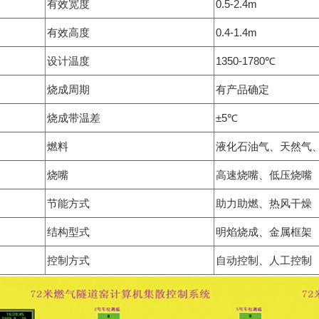
有效宽度
0.5-2.4m
有效高度
0.4-1.4m
设计温度
1350-1780℃
烧成周期
有产品确定
烧成带温差
±5℃
燃料
液化石油气、天然气
烧嘴
高速烧嘴、低压烧嘴
节能方式
助力助燃、热风干燥
结构型式
明焰烧成、金属框架
控制方式
自动控制、人工控制