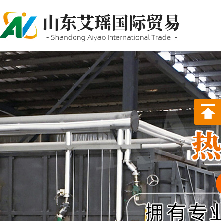
P站PROBURN破解版,P站
PROBURN手机网页版,P站最新
版下载,PORNHUB免登录版APP
下载