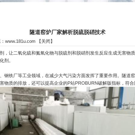
隧道窑炉厂家解析脱硫脱硝技术
源：
www.181u.com
【
关闭
】
，让二氧化硫和氮氧化物与脱硫剂和脱硝剂发生反应生成无害物质
化剂。
钢铁厂等工业领域，在减少大气污染方面发挥了重要作用。隧道窑
物质的排放，还可以提高企业的P站PROBURN破解版指标，符合国