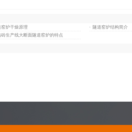
道窑炉干燥原理
隧道窑炉结构简介
结砖生产线大断面隧道窑炉的特点