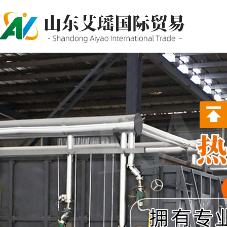
P站PROBURN破解版,P站
PROBURN手机网页版,P站最新
版下载,PORNHUB免登录版APP
下载