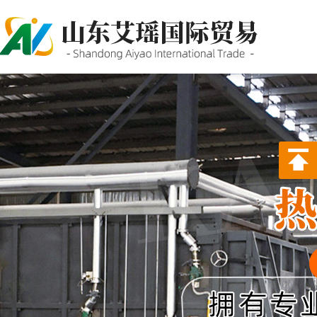
P站PROBURN破解版,P站
PROBURN手机网页版,P站最新
版下载,PORNHUB免登录版APP
下载