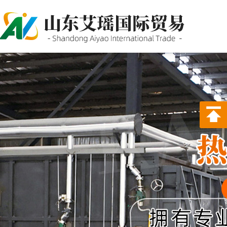
P站PROBURN破解版,P站
PROBURN手机网页版,P站最新
版下载,PORNHUB免登录版APP
下载