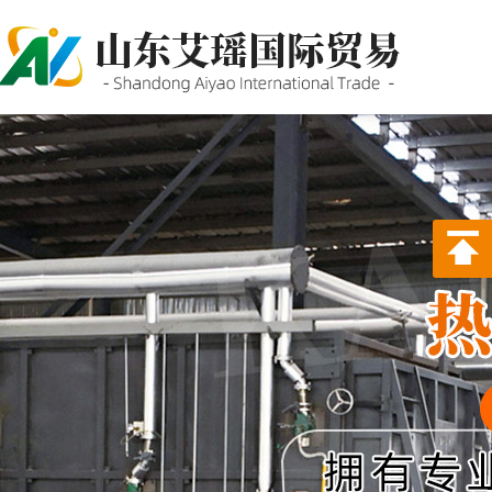
P站PROBURN破解版,P站
PROBURN手机网页版,P站最新
版下载,PORNHUB免登录版APP
下载