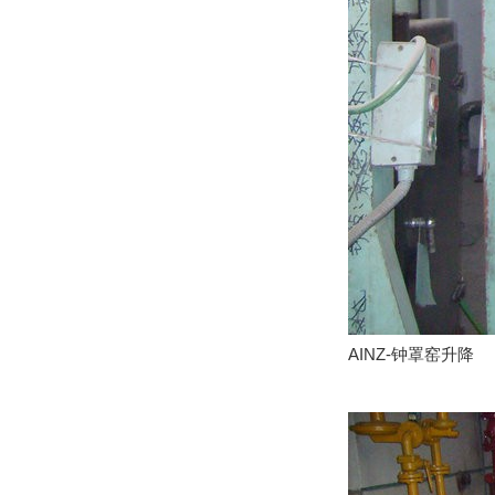
AINZ-钟罩窑升降