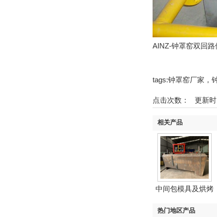
AINZ-钟罩窑双回
tags:钟罩窑厂家
点击次数：
更新时间：2
相关产品
中间包模具及烘烤
器
热门地区产品